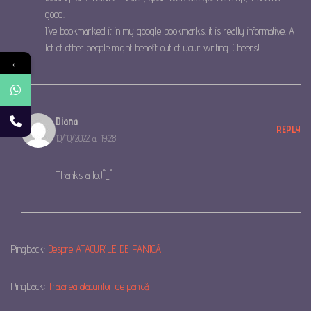
good.
I’ve bookmarked it in my google bookmarks. it is really informative. A
lot of other people might benefit out of your writing. Cheers!
←
Diana
REPLY
10/10/2022 at 19:28
Thanks a lot!^_^
Pingback:
Despre ATACURILE DE PANICĂ
Pingback:
Tratarea atacurilor de panică