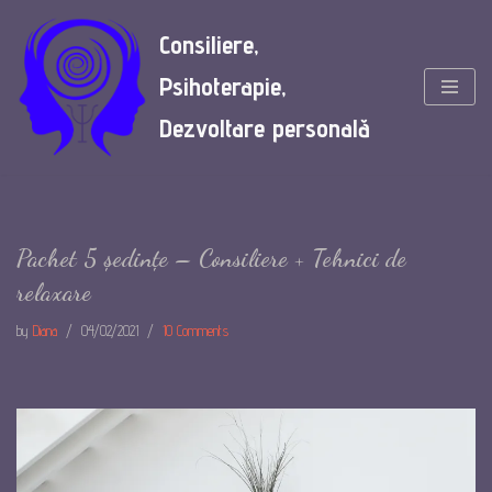
Consiliere,
Skip
Psihoterapie,
to
content
Dezvoltare personală
Pachet 5 ședințe – Consiliere + Tehnici de
relaxare
by
Diana
04/02/2021
10 Comments