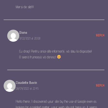
Mersi de sfat!!!
Diana
REPLY
11/02/2021 at 20:08
Cu drag! Pentru orice alte informarții, vă stau la dispoziție!
O seară frumoasă vă doresc!
Claudette Bavin
REPLY
08/09/2022 at 22:45
Hello there, I discovered your site by the use of Google even as
looking for a related matter, your web site got here up, it seems