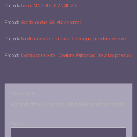
Pingback:
Despre ATACURILE DE ANXIETATE
Pingback:
Atac de anxietate SAU Atac de panică?
Pingback:
Beneficiile relaxării - Consiliere, Psihoterapie, Dezvoltare personală
Pingback:
Exercițiu de relaxare - Consiliere, Psihoterapie, Dezvoltare personală
Leave a Reply
Your email address will not be published.
Required fields are marked
*
Name
*