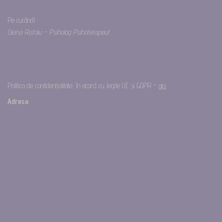
Pe curând!
Diana Ristoiu – Psiholog Psihoterapeut
Politica de confidențialitate, în acord cu legile UE și GDPR –
aici
.
Adresa