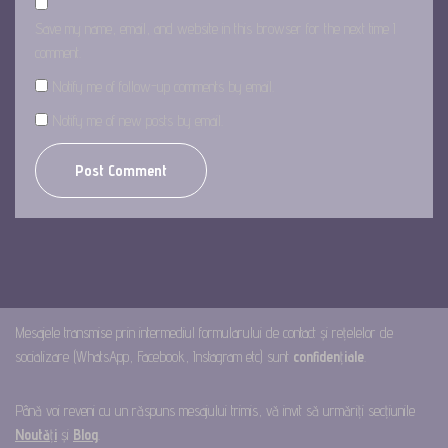
Save my name, email, and website in this browser for the next time I
comment.
Notify me of follow-up comments by email.
Notify me of new posts by email.
Mesajele transmise prin intermediul formularului de contact și rețelelor de
socializare (WhatsApp, Facebook, Instagram etc) sunt
confiden
ț
iale
.
Până voi reveni cu un răspuns mesajului trimis, vă invit să urmăriți secțiunile
Noută
ț
i
și
Blog
.