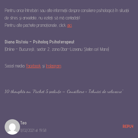
Pentru orice întrebări sau alte informații despre consiliere psihologică în situații
de stres și anxietate, nu ezitați să mă contactați!
Pentru alte pachete promoționale, click
aici
.
Diana Ristoiu – Psiholog Psihoterapeut
(Online – București, sector 2, zona Obor-Lizeanu Ștefan cel Mare)
Social media:
Facebook
și
Instagram
.
10 thoughts on “Pachet 5 ședințe – Consiliere + Tehnici de relaxare”
Teo
REPLY
11/02/2021 at 19:58