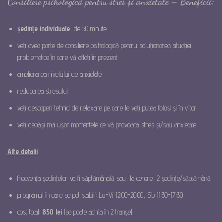
Consiliere psihologică pentru stres și anxietate – Beneficii:
ședințe individuale
, de 50 minute
veți avea parte de consiliere psihologică pentru soluționarea situației
problematice în care vă aflați în prezent
ameliorarea nivelului de anxietate
reducerea stresului
veți descoperi tehnici de relaxare pe care le veți putea folosi și în viitor
veți depăși mai ușor momentele ce vă provoacă stres și/sau anxietate
Alte detalii
:
frecvența ședințelor va fi săptămânală sau, la cerere, 2 ședințe/săptămână
programul în care se pot stabili: Lu-Vi 12:00-20:00, Sb 11:30-17:30
cost total:
850 lei
(se poate achita în 2 tranșe)