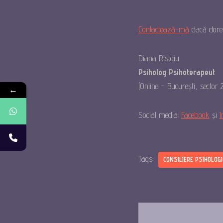
Contactează-mă
dacă dore
Diana Ristoiu
Psiholog Psihoterapeut
(Online – București, sector
←
Social media:
Facebook
și
I
Tags:
CONSILIERE PSIHOLOG