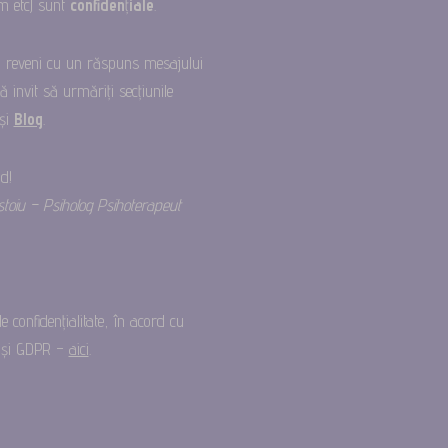
m etc) sunt
confiden
ț
iale
.
 reveni cu un răspuns mesajului
ă invit să urmăriți secțiunile
și
Blog
.
d!
stoiu – Psiholog Psihoterapeut
de confidențialitate, în acord cu
E și GDPR –
aici
.