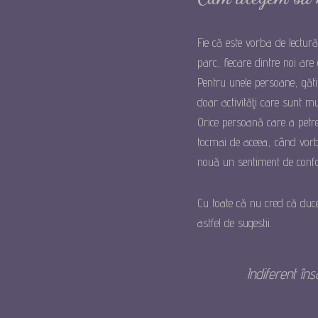
Fie că este vorba de lectură
parc, fiecare dintre noi are 
Pentru unele persoane, gătit
doar activităţi care sunt mus
Orice persoană care a petrecu
tocmai de aceea, când vorbi
nouă un sentiment de confort
Cu toate că nu cred că duceţ
astfel de sugestii.
Indiferent în