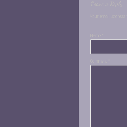
Leave a Reply
Your email address w
Name
*
Comment
*