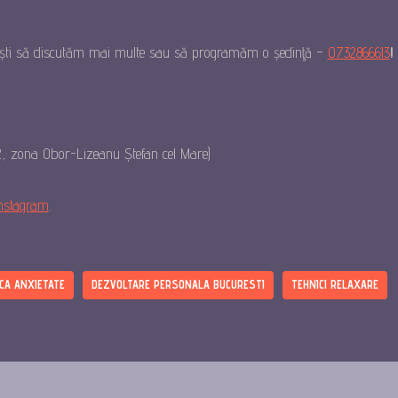
ști să discutăm mai multe sau să programăm o ședinţă –
0732866613
!
 2, zona Obor-Lizeanu Ștefan cel Mare)
nstagram
.
ICA ANXIETATE
DEZVOLTARE PERSONALA BUCURESTI
TEHNICI RELAXARE