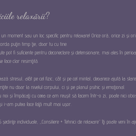
ciile relaxării?
 un moment sau un loc specific pentru relaxare! Orice oră, orice zi și ori
da puţin timp ţie, doar tu cu tine.
te pot fi suficiente pentru deconectare și detensionare, mai ales în perio
 face clar resimţită.
ză stresul, atât pe cel fizic, cât și pe cel mintal, deoarece ajută la stare
simţite nu doar la nivelul corpului, ci și pe planul psihic și emoţional.
noi și împăcaţi cu ceea ce am reușit să facem într-o zi, poate nici obose
și i-am putea face faţă mult mai ușor.
edinţe individuale, „Consiliere + Tehnici de relaxare” îţi poate veni în aj