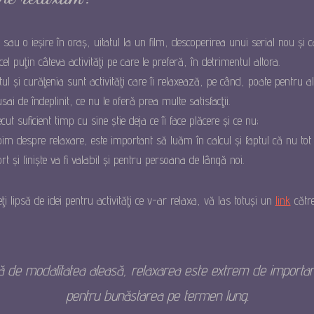
 sau o ieșire în oraș, uitatul la un film, descoperirea unui serial nou și 
cel puţin câteva activităţi pe care le preferă, în detrimentul altora.
ul și curăţenia sunt activităţi care îi relaxează, pe când, poate pentru a
ai de îndeplinit, ce nu le oferă prea multe satisfacţii.
t suficient timp cu sine știe deja ce îi face plăcere și ce nu;
m despre relaxare, este important să luăm în calcul și faptul că nu tot 
 și liniște va fi valabil și pentru persoana de lângă noi.
i lipsă de idei pentru activităţi ce v-ar relaxa, vă las totuși un
link
către
să de modalitatea aleasă, relaxarea este extrem de importan
pentru bunăstarea pe termen lung.