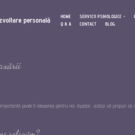
HOME
SERVICII PSIHOLOGICE
ezvoltare personală
Q & A
CONTACT
BLOG
axării
e importantă poate fi relaxarea pentru noi. Așadar, astăzi vă propun să v
ne relaxăm?