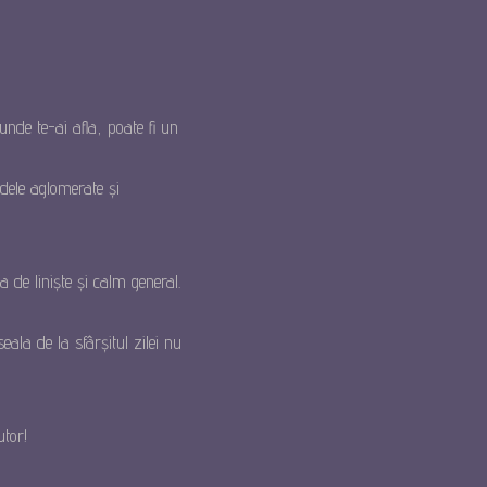
unde te-ai afla, poate fi un
adele aglomerate și
a de liniște și calm general.
ala de la sfârșitul zilei nu
utor!