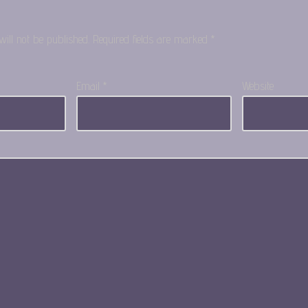
ill not be published.
Required fields are marked
*
Email
*
Website