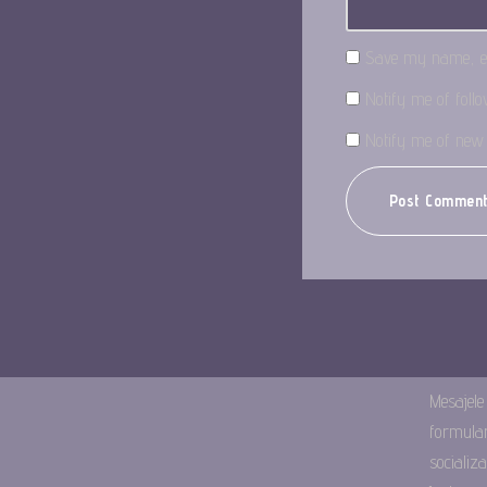
Save my name, ema
Notify me of fol
Notify me of new 
Mesajele
formularu
socializ