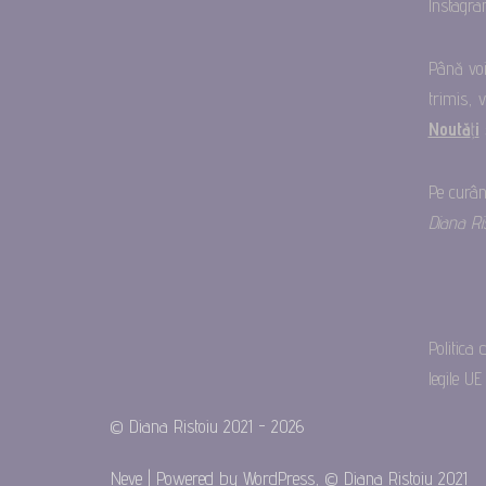
Instagra
Până voi
trimis, v
Noută
ț
i
Pe curân
Diana Ri
Politica 
legile U
© Diana Ristoiu 2021 - 2026
Neve
| Powered by WordPress, © Diana Ristoiu 2021