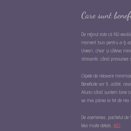
Care sunt benefi
De reţinut este că NU există
moment bun pentru a-ţi acor
Uneori, chiar și câteva minu
stresante, când presiunea se
Clipele de relaxare minimizea
Beneficiile vor fi, astfel, re
Atunci când suntem bine cu 
va mai părea la fel de rea 
De asemenea, pachetul de 5 ș
Mai multe detalii,
AICI
.