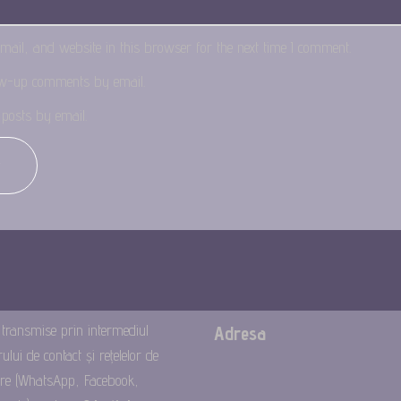
il, and website in this browser for the next time I comment.
low-up comments by email.
posts by email.
 transmise prin intermediul
Adresa
lui de contact și rețelelor de
are (WhatsApp, Facebook,