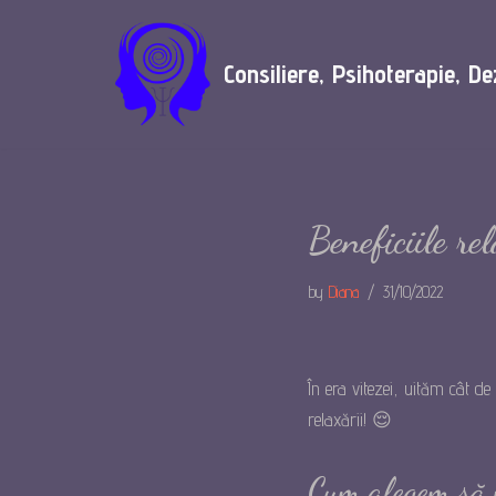
Skip
Consiliere, Psihoterapie, D
to
content
Beneficiile rel
by
Diana
31/10/2022
În era vitezei, uităm cât d
relaxării! 😌
Cum alegem să 