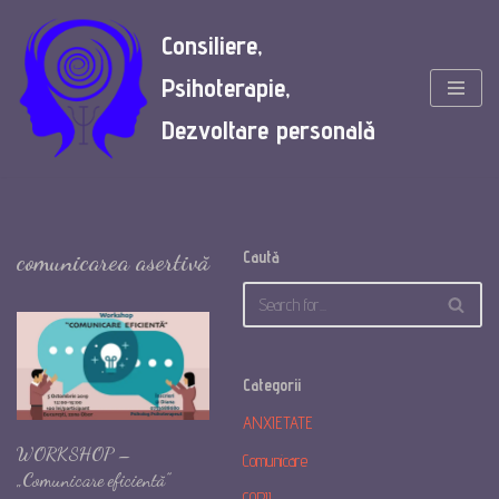
Consiliere,
Skip
Psihoterapie,
to
content
Dezvoltare personală
comunicarea asertivă
Caută
Categorii
ANXIETATE
WORKSHOP –
Comunicare
„Comunicare eficientă”
COPII