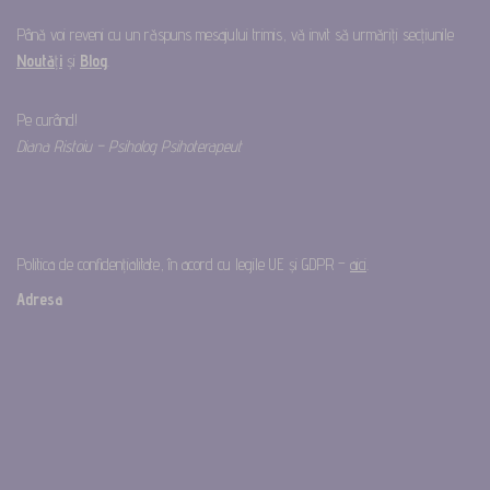
Până voi reveni cu un răspuns mesajului trimis, vă invit să urmăriți secțiunile
Noută
ț
i
și
Blog
.
Pe curând!
Diana Ristoiu – Psiholog Psihoterapeut
Politica de confidențialitate, în acord cu legile UE și GDPR –
aici
.
Adresa