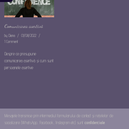
Comunicarea asertivă
by
Diana
01/08/2022
1 Comment
Despre ce presupune
comunicarea asertivă și cum sunt
persoanele asertive
Mesajele transmise prin intermediul formularului de contact și rețelelor de
socializare (WhatsApp, Facebook, Instagram etc) sunt
confiden
ț
iale
.