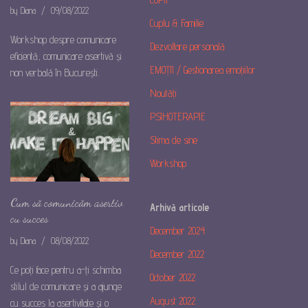
by
Diana
09/08/2022
Cuplu & Familie
Workshop despre comunicare
Dezvoltare personală
eficientă, comunicare asertivă și
EMOȚII / Gestionarea emoțiilor
non verbală în București.
Noutăți
PSIHOTERAPIE
Stima de sine
Workshop
Cum să comunicăm asertiv
Arhivă articole
cu succes
December 2024
by
Diana
08/08/2022
December 2022
Ce poți face pentru a-ți schimba
October 2022
stilul de comunicare și a ajunge
August 2022
cu succes la asertivitate și o