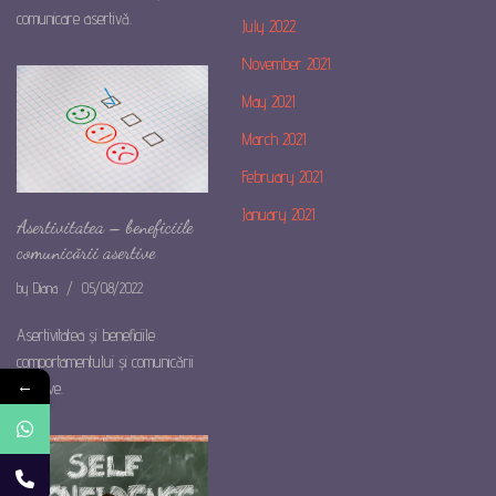
comunicare asertivă.
July 2022
November 2021
May 2021
March 2021
February 2021
January 2021
Asertivitatea – beneficiile
comunicării asertive
by
Diana
05/08/2022
Asertivitatea și beneficiile
comportamentului și comunicării
←
asertive.