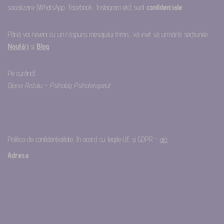
socializare (WhatsApp, Facebook, Instagram etc) sunt
confiden
ț
iale
.
Până voi reveni cu un răspuns mesajului trimis, vă invit să urmăriți secțiunile
Noută
ț
i
și
Blog
.
Pe curând!
Diana Ristoiu – Psiholog Psihoterapeut
Politica de confidențialitate, în acord cu legile UE și GDPR –
aici
.
Adresa