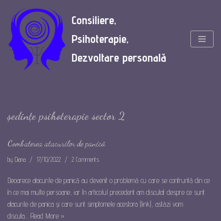
Consiliere,
Skip
Psihoterapie,
to
content
Dezvoltare personală
ședințe psihoterapie sector 2
Combaterea atacurilor de panică
by
Diana
17/10/2022
2 Comments
Deoarece atacurile de panică au devenit o problemă cu care se confruntă din ce
în ce mai multe persoane, iar în articolul precedent am discutat despre ce sunt
atacurile de panica și care sunt simptomele acestora (link), astăzi vom
discuta…
Read More »