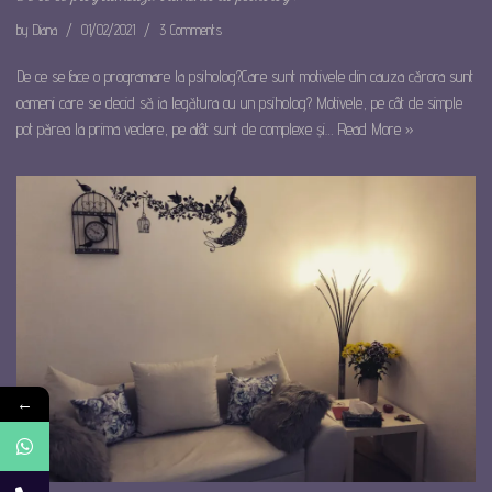
by
Diana
01/02/2021
3 Comments
De ce se face o programare la psiholog?Care sunt motivele din cauza cărora sunt
oameni care se decid să ia legătura cu un psiholog?​ Motivele, pe cât de simple
pot părea la prima vedere, pe atât sunt de complexe și…
Read More »
←