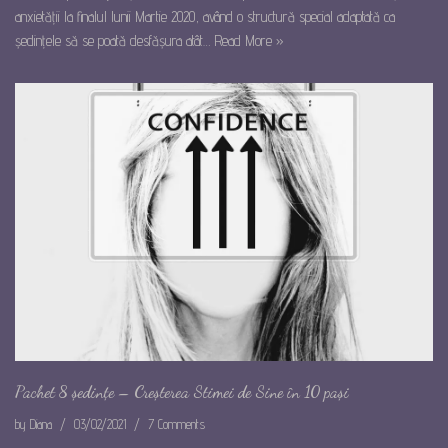
anxietății la finalul lunii Martie 2020, având o structură special adaptată ca
ședințele să se poată desfășura atât…
Read More »
Pachet 8 ședințe – Creșterea Stimei de Sine în 10 pași
by
Diana
03/02/2021
7 Comments