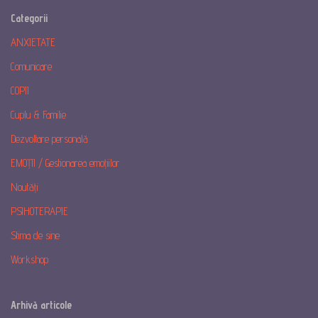
Categorii
ANXIETATE
Comunicare
COPII
Cuplu & Familie
Dezvoltare personală
EMOȚII / Gestionarea emoțiilor
Noutăți
PSIHOTERAPIE
Stima de sine
Workshop
Arhivă articole