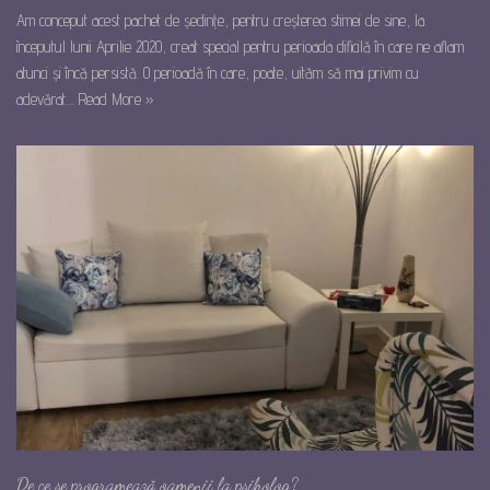
Am conceput acest pachet de ședințe, pentru creșterea stimei de sine, la
începutul lunii Aprilie 2020, creat special pentru perioada dificilă în care ne aflam
atunci și încă persistă. O perioadă în care, poate, uităm să mai privim cu
adevărat…
Read More »
De ce se programează oamenii la psiholog?