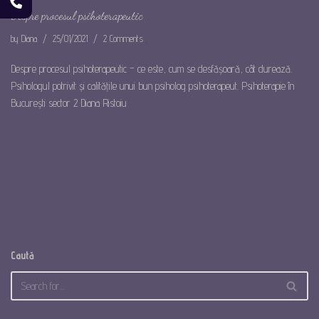
Despre procesul psihoterapeutic
by
Diana
25/01/2021
2 Comments
Despre procesul psihoterapeutic – ce este, cum se desfășoară, cât durează.
Psihologul potrivit și calitățile unui bun psiholog psihoterapeut. Psihoterapie în
București sector 2 Diana Ristoiu
Caută