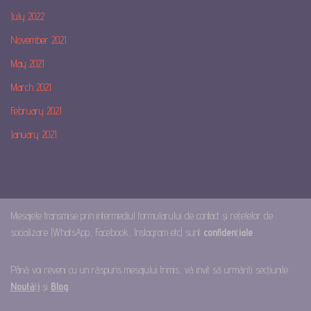
July 2022
November 2021
May 2021
March 2021
February 2021
January 2021
Mesajele transmise prin intermediul formularului de contact și rețelelor de
socializare (WhatsApp, Facebook, Instagram etc) sunt
confiden
ț
iale
.
Până voi reveni cu un răspuns mesajului trimis, vă invit să urmăriți secțiunile
Noută
ț
i
și
Blog
.