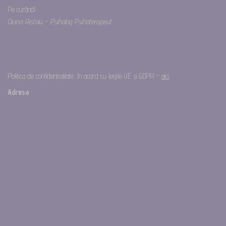
Pe curând!
Diana Ristoiu – Psiholog Psihoterapeut
Politica de confidențialitate, în acord cu legile UE și GDPR –
aici
.
Adresa