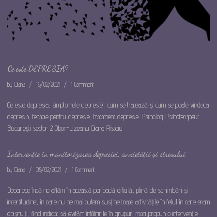
Ce este DEPRESIA?
by
Diana
16/02/2021
1 Comment
Ce este depresia, simptomele depresiei, cum se tratează și cum se poate vindeca
depresia, terapie pentru depresie, tratament depresie. Psiholog Psihoterapeut
București sector 2 Obor-Lizeanu Diana Ristoiu
Intervenție în monitorizarea depresiei, anxietății și stresului
by
Diana
05/02/2021
1 Comment
Deoarece încă ne aflăm în această perioadă dificilă, plină de schimbări și
incertitudine, în care nu ne mai putem susține toate activitățile în felul în care eram
obișnuiți, fiind indicat să evităm întâlnirile în grupuri mari,propun o intervenție