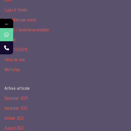
Cuplu & Familie
Dezvoltare personală
←
EMOȚII / Gestionarea emoțiilor
Noutăți
PSIHOTERAPIE
Stima de sine
Workshop
Arhivă articole
December 2024
December 2022
October 2022
August 2022