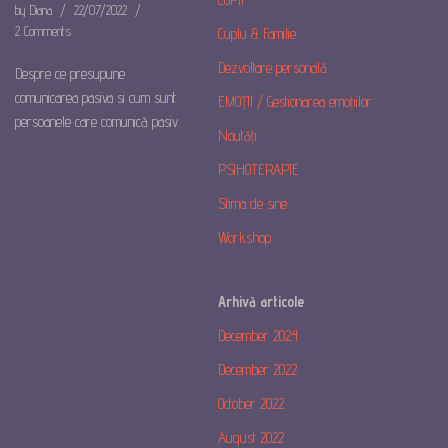
by
Diana
22/07/2022
2 Comments
Cuplu & Familie
Dezvoltare personală
Despre ce presupune
comunicarea pasiva si cum sunt
EMOȚII / Gestionarea emoțiilor
persoanele care comunică pasiv.
Noutăți
PSIHOTERAPIE
Stima de sine
Workshop
Arhivă articole
December 2024
December 2022
October 2022
August 2022