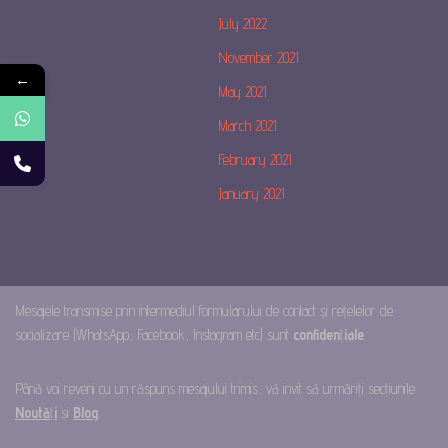
July 2022
November 2021
←
May 2021
March 2021
February 2021
January 2021
Mesajele transmise prin intermediul formularului de contact și rețelelor de
socializare (WhatsApp, Facebook, Instagram etc) sunt
confiden
ț
iale
.
Până voi reveni cu un răspuns mesajului trimis, vă invit să urmăriți secțiunile
Noută
ț
i
și
Blog
.