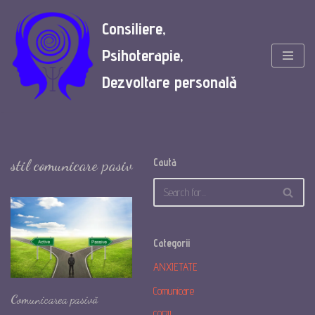
Consiliere,
Skip
Psihoterapie,
to
content
Dezvoltare personală
stil comunicare pasiv
Caută
Categorii
ANXIETATE
Comunicare
Comunicarea pasivă
COPII