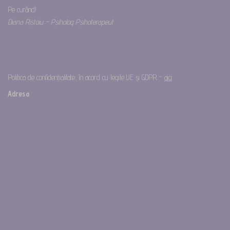
Pe curând!
Diana Ristoiu – Psiholog Psihoterapeut
Politica de confidențialitate, în acord cu legile UE și GDPR –
aici
.
Adresa