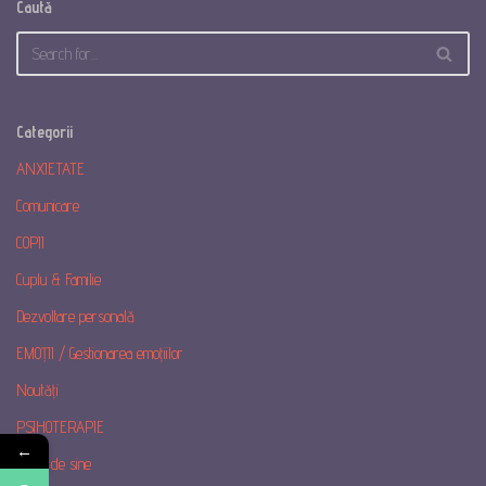
Caută
Categorii
ANXIETATE
Comunicare
COPII
Cuplu & Familie
Dezvoltare personală
EMOȚII / Gestionarea emoțiilor
Noutăți
PSIHOTERAPIE
←
Stima de sine