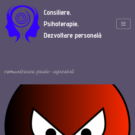
Consiliere,
Skip
Psihoterapie,
to
content
Dezvoltare personală
comunicarea pasiv-agresivă