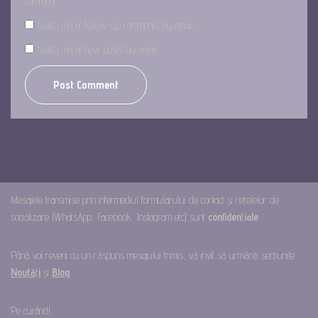
comment.
Notify me of follow-up comments by email.
Notify me of new posts by email.
Mesajele transmise prin intermediul formularului de contact și rețelelor de
socializare (WhatsApp, Facebook, Instagram etc) sunt
confiden
ț
iale
.
Până voi reveni cu un răspuns mesajului trimis, vă invit să urmăriți secțiunile
Noută
ț
i
și
Blog
.
Pe curând!