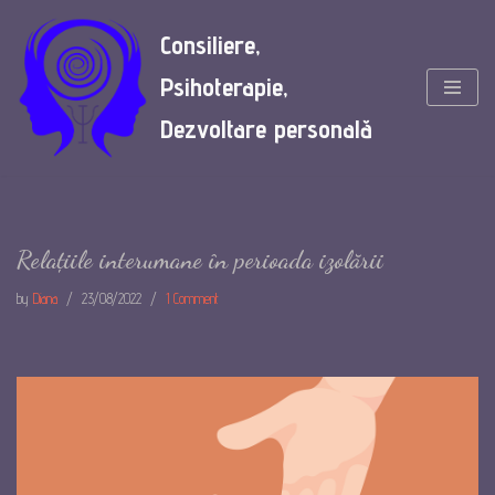
Consiliere,
Skip
Psihoterapie,
to
content
Dezvoltare personală
Relațiile interumane în perioada izolării
by
Diana
23/08/2022
1 Comment