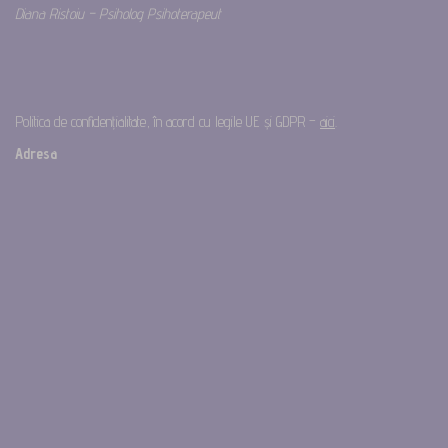
Diana Ristoiu – Psiholog Psihoterapeut
Politica de confidențialitate, în acord cu legile UE și GDPR –
aici
.
Adresa