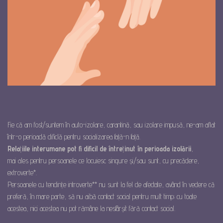
Fie că am fost/suntem în auto-izolare, carantină, sau izolare impusă, ne-am aflat
într-o perioadă dificlă pentru socializarea față-n față.
Rela
ț
iile interumane pot fi dificil de între
ț
inut
în perioada izolării
,
mai ales pentru persoanele ce locuiesc singure și/sau sunt, cu precădere,
extroverte*.
Persoanele cu tendințe introverte** nu sunt la fel de afectate, având în vedere că
preferă, în mare parte, să nu aibă contact social pentru mult timp; cu toate
acestea, nici acestea nu pot rămâne la nesfârșit fără contact social.