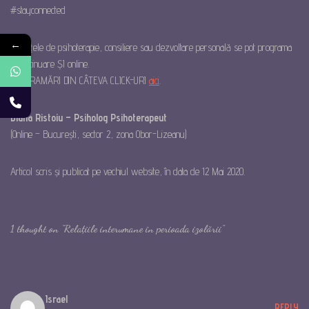
#stayconnected
←
Ședințele de psihoterapie, consiliere sau dezvoltare personală se pot programa
în continuare ȘI online.
PROGRAMĂRI DIN CÂTEVA CLICK-URI
aici
.
Diana Ristoiu – Psiholog Psihoterapeut
(Online – București, sector 2, zona Obor-Lizeanu)
Articol scris și publicat pe vechiul website, în data de 12 Mai 2020.
1 thought on “Relațiile interumane în perioada izolării”
Israel
REPLY