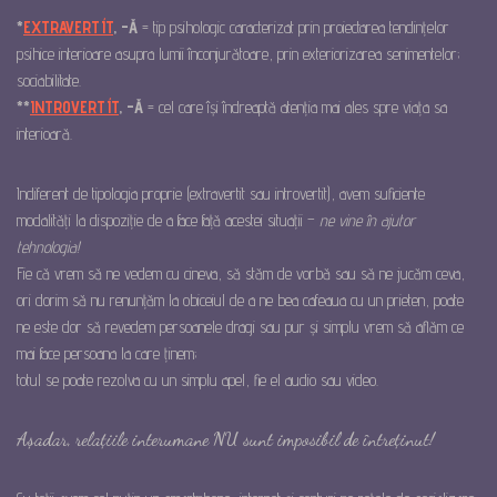
*
EXTRAVERTÍT
, -Ă
= tip psihologic caracterizat prin proiectarea tendințelor
psihice interioare asupra lumii înconjurătoare, prin exteriorizarea senimentelor;
sociabilitate.
**
INTROVERTÍT
, -Ă
= cel care își îndreaptă atenția mai ales spre viața sa
interioară.
Indiferent de tipologia proprie (extravertit sau introvertit), avem suficiente
modalități la dispoziție de a face față acestei situații –
n
e vine în ajutor
tehnologia!
Fie că vrem să ne vedem cu cineva, să stăm de vorbă sau să ne jucăm ceva,
ori dorim să nu renunțăm la obiceiul de a ne bea cafeaua cu un prieten, poate
ne este dor să revedem persoanele dragi sau pur și simplu vrem să aflăm ce
mai face persoana la care ținem;
totul se poate rezolva cu un simplu apel, fie el audio sau video.
Așadar,
relațiile interumane NU sunt imposibil de întreținut!