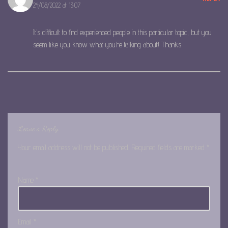
24/08/2022 at 13:07
It’s difficult to find experienced people in this particular topic, but you
seem like you know what you’re talking about! Thanks
Leave a Reply
Your email address will not be published.
Required fields are marked
*
Name
*
Email
*