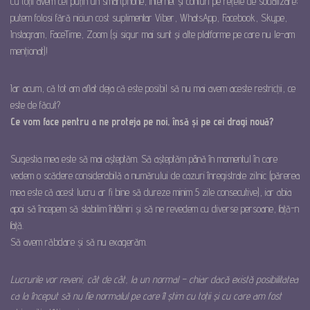
Cu toții avem cel puțin un smartphone, internet și conturi pe rețele de socializare;
putem folosi fără niciun cost suplimentar Viber, WhatsApp, Facebook, Skype,
Instagram, FaceTime, Zoom (și sigur mai sunt și alte platforme pe care nu le-am
menționat)!
Iar acum, că tot am aflat deja că este posibil să nu mai avem aceste restricții, ce
este de făcut?
Ce vom face pentru a ne proteja pe noi, însă și pe cei dragi nouă?
Sugestia mea este să mai așteptăm. Să așteptăm până în momentul în care
vedem o scădere considerabilă a numărului de cazuri înregistrate zilnic (părerea
mea este că acest lucru ar fi bine să dureze minim 5 zile consecutive), iar abia
apoi să începem să stabilim întâlniri și să ne revedem cu diverse persoane, față-n
față.
Să avem răbdare și să nu exagerăm.
Lucrurile vor reveni, cât de cât, la un normal – chiar dacă există posibilitatea
ca la început să nu fie normalul pe care îl știm cu toții și cu care am fost