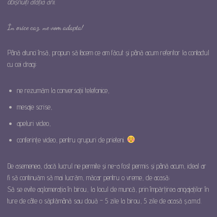
obișnuiți atâția ani.
În orice caz, ne vom adapta!
Până atunci însă, propun să facem ce am făcut și până acum referitor la contactul
cu cei dragi:
ne rezumăm la conversații telefonice,
mesaje scrise,
apeluri video,
conferințe video, pentru grupuri de prieteni.
De asemenea, dacă lucrul ne permite și ne-a fost permis și până acum, ideal ar
fi să continuăm să mai lucrăm, măcar pentru o vreme, de acasă;
Să se evite aglomerația în birou, la locul de muncă, prin împărțirea angajaților în
ture de câte o săptămână sau două – 5 zile la birou, 5 zile de acasă ș.a.m.d.