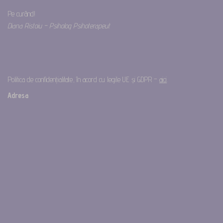
Pe curând!
Diana Ristoiu – Psiholog Psihoterapeut
Politica de confidențialitate, în acord cu legile UE și GDPR –
aici
.
Adresa