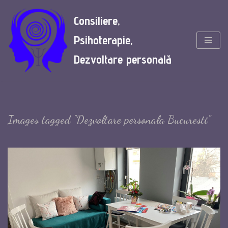
Consiliere,
Skip
Psihoterapie,
to
content
Dezvoltare personală
Images tagged "Dezvoltare personala Bucuresti"