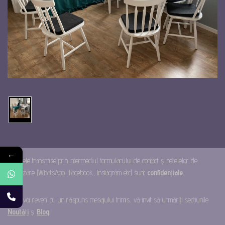
←
Mesajele transmise prin intermediul formularului de contact și rețelelor de
socializare (WhatsApp, Facebook, Instagram etc) sunt
confiden
ț
iale
.
Până voi reveni cu un răspuns mesajului trimis, vă invit să urmăriți secțiunile
Noută
ț
i
și
Blog
.